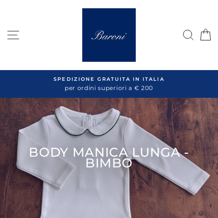
Salta
al
contenuto
NAVIGAZIONE DEL SITO
CER
SPEDIZIONE GRATUITA IN ITALIA
per ordini superiori a € 200
BODY MANICA LUNGA -
BIMBO