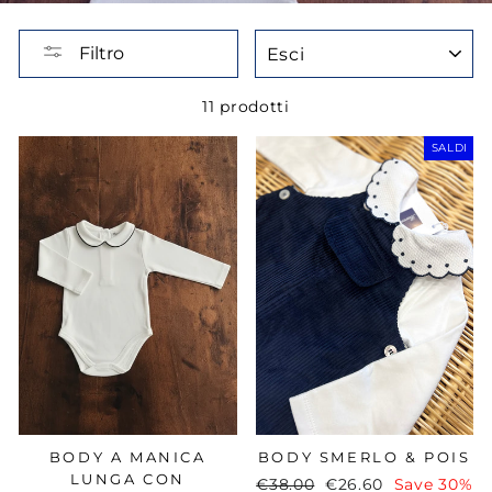
ESCI
Filtro
11 prodotti
SALDI
BODY A MANICA
BODY SMERLO & POIS
LUNGA CON
Regular
€38.00
Sale
€26.60
Save 30%