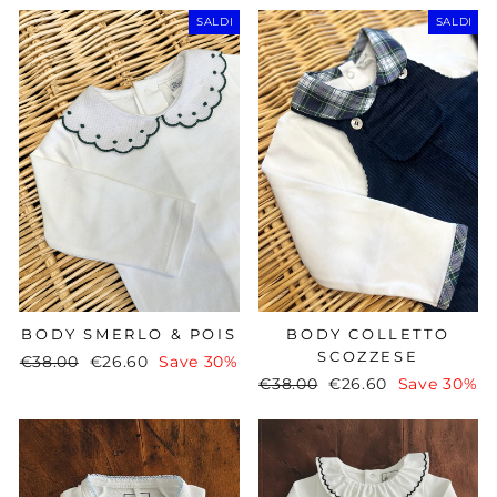
SALDI
SALDI
BODY SMERLO & POIS
BODY COLLETTO
SCOZZESE
Regular
€38.00
Sale
€26.60
Save 30%
Regular
€38.00
Sale
€26.60
Save 30%
price
price
price
price