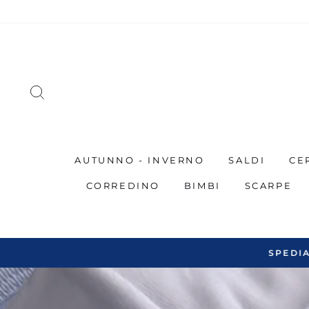
Salta
al
contenuto
CERCA
AUTUNNO - INVERNO
SALDI
CE
CORREDINO
BIMBI
SCARPE