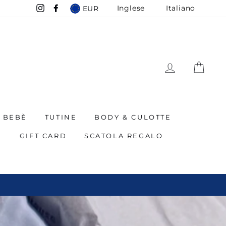
Inglese
Italiano
EUR
Instagram
Facebook
LOG IN
CAR
BEBÈ
TUTINE
BODY & CULOTTE
I
GIFT CARD
SCATOLA REGALO