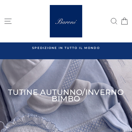
Salta
al
contenuto
NAVIGAZIONE DEL SITO
CER
UTTO IL MONDO
SPEDIZIONE GRATUITA 
per ordini superiori 
TUTINE AUTUNNO/INVERNO
BIMBO