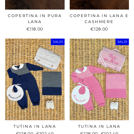
COPERTINA IN PURA
COPERTINA IN LANA E
LANA
CASHMERE
€118.00
€128.00
SALDI
SALDI
TUTINA IN LANA
TUTINA IN LANA
Regular
€128.00
Sale
€102.40
Regular
€128.00
Sale
€102.40